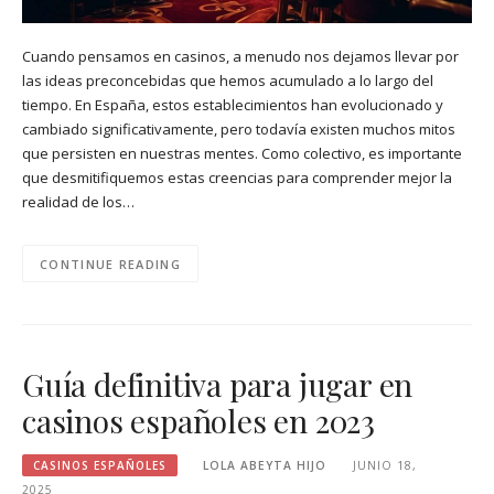
Cuando pensamos en casinos, a menudo nos dejamos llevar por
las ideas preconcebidas que hemos acumulado a lo largo del
tiempo. En España, estos establecimientos han evolucionado y
cambiado significativamente, pero todavía existen muchos mitos
que persisten en nuestras mentes. Como colectivo, es importante
que desmitifiquemos estas creencias para comprender mejor la
realidad de los…
CONTINUE READING
Guía definitiva para jugar en
casinos españoles en 2023
CASINOS ESPAÑOLES
LOLA ABEYTA HIJO
JUNIO 18,
2025