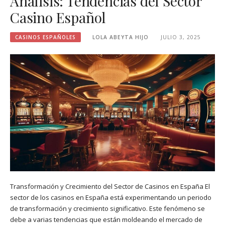
Análisis: Tendencias del Sector
Casino Español
CASINOS ESPAÑOLES
LOLA ABEYTA HIJO
JULIO 3, 2025
Transformación y Crecimiento del Sector de Casinos en España El
sector de los casinos en España está experimentando un periodo
de transformación y crecimiento significativo. Este fenómeno se
debe a varias tendencias que están moldeando el mercado de