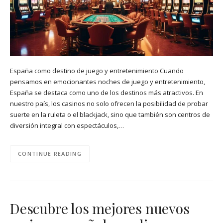
España como destino de juego y entretenimiento Cuando
pensamos en emocionantes noches de juego y entretenimiento,
España se destaca como uno de los destinos más atractivos. En
nuestro país, los casinos no solo ofrecen la posibilidad de probar
suerte en la ruleta o el blackjack, sino que también son centros de
diversión integral con espectáculos,…
CONTINUE READING
Descubre los mejores nuevos