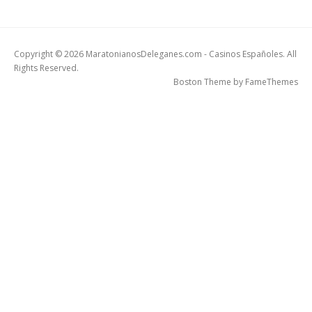
Copyright © 2026 MaratonianosDeleganes.com - Casinos Españoles. All
Rights Reserved.
Boston Theme by
FameThemes