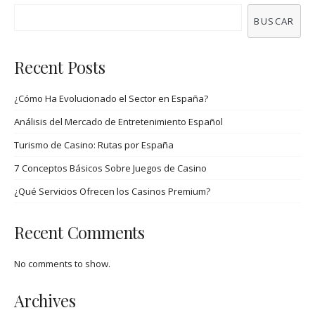
BUSCAR
Recent Posts
¿Cómo Ha Evolucionado el Sector en España?
Análisis del Mercado de Entretenimiento Español
Turismo de Casino: Rutas por España
7 Conceptos Básicos Sobre Juegos de Casino
¿Qué Servicios Ofrecen los Casinos Premium?
Recent Comments
No comments to show.
Archives