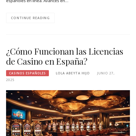
españoles en línea. Avances en…
CONTINUE READING
¿Cómo Funcionan las Licencias
de Casino en España?
CASINOS ESPAÑOLES
LOLA ABEYTA HIJO
JUNIO 27,
2025