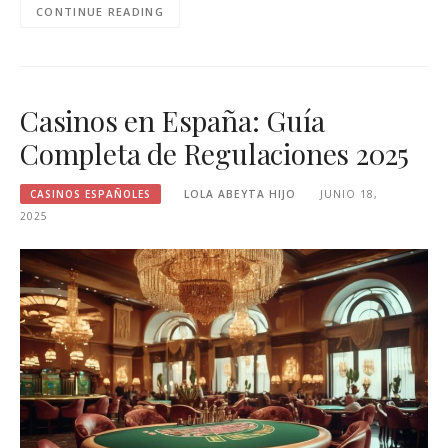
CONTINUE READING
Casinos en España: Guía
Completa de Regulaciones 2025
CASINOS ESPAÑOLES
LOLA ABEYTA HIJO
JUNIO 18,
2025