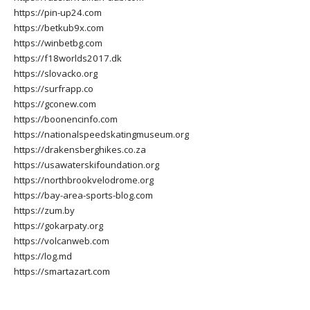
https://pin-up24.com
https://betkub9x.com
https://winbetbg.com
https://f18worlds2017.dk
https://slovacko.org
https://surfrapp.co
https://gconew.com
https://boonencinfo.com
https://nationalspeedskatingmuseum.org
https://drakensberghikes.co.za
https://usawaterskifoundation.org
https://northbrookvelodrome.org
https://bay-area-sports-blog.com
https://zum.by
https://gokarpaty.org
https://volcanweb.com
https://log.md
https://smartazart.com