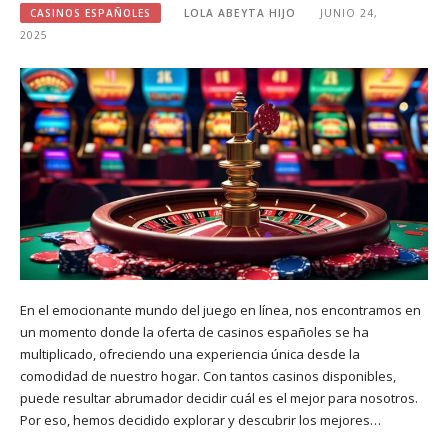
CASINOS ESPAÑOLES
LOLA ABEYTA HIJO
JUNIO 24,
2025
En el emocionante mundo del juego en línea, nos encontramos en
un momento donde la oferta de casinos españoles se ha
multiplicado, ofreciendo una experiencia única desde la
comodidad de nuestro hogar. Con tantos casinos disponibles,
puede resultar abrumador decidir cuál es el mejor para nosotros.
Por eso, hemos decidido explorar y descubrir los mejores…