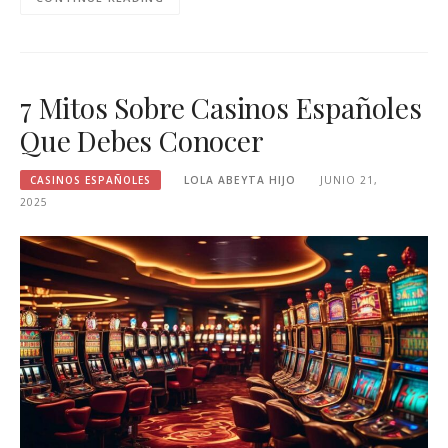
7 Mitos Sobre Casinos Españoles
Que Debes Conocer
CASINOS ESPAÑOLES
LOLA ABEYTA HIJO
JUNIO 21,
2025