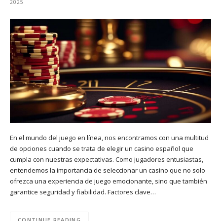
2025
En el mundo del juego en línea, nos encontramos con una multitud
de opciones cuando se trata de elegir un casino español que
cumpla con nuestras expectativas. Como jugadores entusiastas,
entendemos la importancia de seleccionar un casino que no solo
ofrezca una experiencia de juego emocionante, sino que también
garantice seguridad y fiabilidad. Factores clave…
CONTINUE READING