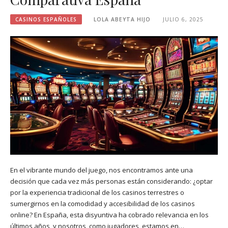
CASINOS ESPAÑOLES
LOLA ABEYTA HIJO
JULIO 6, 2025
En el vibrante mundo del juego, nos encontramos ante una
decisión que cada vez más personas están considerando: ¿optar
por la experiencia tradicional de los casinos terrestres o
sumergirnos en la comodidad y accesibilidad de los casinos
online? En España, esta disyuntiva ha cobrado relevancia en los
últimos años, y nosotros, como jugadores, estamos en…