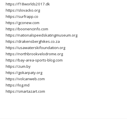
https://f18worlds2017.dk
https://slovacko.org
https://surfrapp.co
https://gconew.com
https://boonencinfo.com
https://nationalspeedskatingmuseum.org
https://drakensberghikes.co.za
https://usawaterskifoundation.org
https://northbrookvelodrome.org
https://bay-area-sports-blog.com
https://zum.by
https://gokarpaty.org
https://volcanweb.com
https://log.md
https://smartazart.com