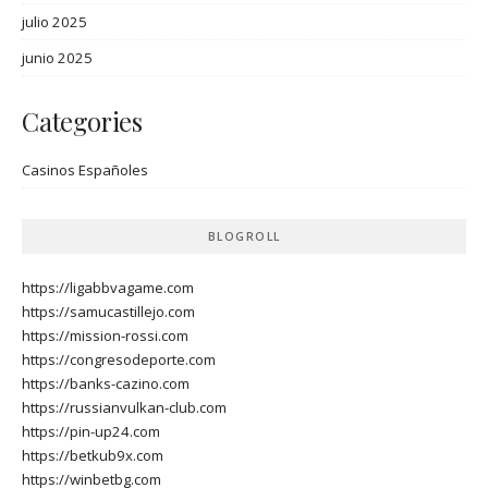
julio 2025
junio 2025
Categories
Casinos Españoles
BLOGROLL
https://ligabbvagame.com
https://samucastillejo.com
https://mission-rossi.com
https://congresodeporte.com
https://banks-cazino.com
https://russianvulkan-club.com
https://pin-up24.com
https://betkub9x.com
https://winbetbg.com