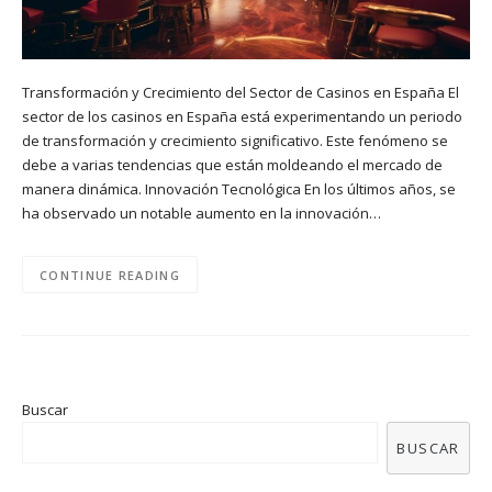
Transformación y Crecimiento del Sector de Casinos en España El
sector de los casinos en España está experimentando un periodo
de transformación y crecimiento significativo. Este fenómeno se
debe a varias tendencias que están moldeando el mercado de
manera dinámica. Innovación Tecnológica En los últimos años, se
ha observado un notable aumento en la innovación…
CONTINUE READING
Buscar
BUSCAR