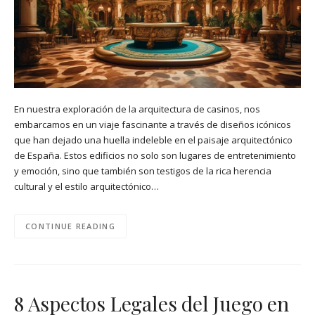
En nuestra exploración de la arquitectura de casinos, nos
embarcamos en un viaje fascinante a través de diseños icónicos
que han dejado una huella indeleble en el paisaje arquitectónico
de España. Estos edificios no solo son lugares de entretenimiento
y emoción, sino que también son testigos de la rica herencia
cultural y el estilo arquitectónico…
CONTINUE READING
8 Aspectos Legales del Juego en