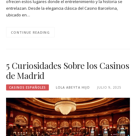
ofrecen estos lugares donde el entretenimiento y la historia se
entrelazan. Desde la elegancia clásica del Casino Barcelona,
ubicado en…
CONTINUE READING
5 Curiosidades Sobre los Casinos
de Madrid
CASINOS ESPAÑOLES
LOLA ABEYTA HIJO
JULIO 9, 2025