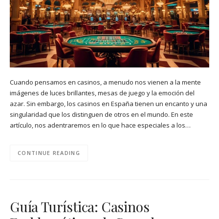
Cuando pensamos en casinos, a menudo nos vienen a la mente
imágenes de luces brillantes, mesas de juego y la emoción del
azar. Sin embargo, los casinos en España tienen un encanto y una
singularidad que los distinguen de otros en el mundo. En este
artículo, nos adentraremos en lo que hace especiales a los…
CONTINUE READING
Guía Turística: Casinos