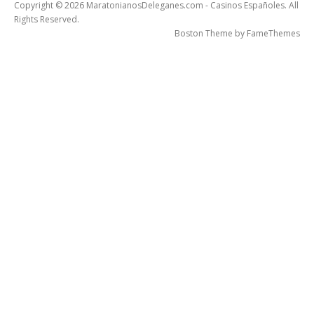
Copyright © 2026 MaratonianosDeleganes.com - Casinos Españoles. All
Rights Reserved.
Boston Theme by
FameThemes